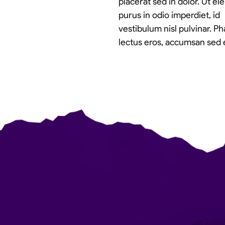
placerat sed in dolor. Ut el
purus in odio imperdiet, id
vestibulum nisl pulvinar. Ph
lectus eros, accumsan sed 