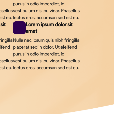
purus in odio imperdiet, id
asellus
vestibulum nisl pulvinar. Phasellus
est eu.
lectus eros, accumsan sed est eu.
sit
Lorem ipsum dolor sit
amet
ingilla
Nulla nec ipsum quis nibh fringilla
eifend
placerat sed in dolor. Ut eleifend
purus in odio imperdiet, id
asellus
vestibulum nisl pulvinar. Phasellus
est eu.
lectus eros, accumsan sed est eu.