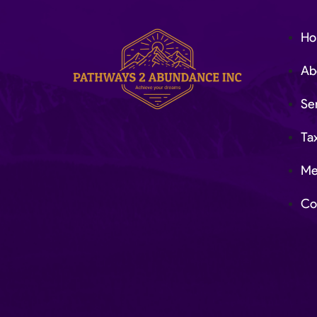
H
Ab
Se
Ta
Me
Co