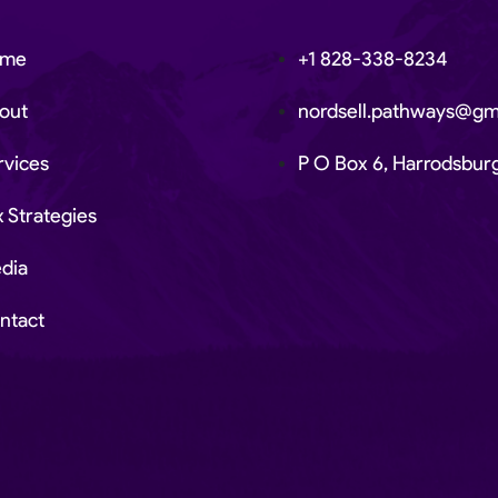
ome
+1 828-338-8234
out
nordsell.pathways@gm
rvices
P O Box 6, Harrodsbu
x Strategies
dia
ntact