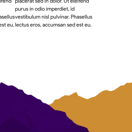
eifend
placerat sed in dolor. Ut eleifend
purus in odio imperdiet, id
asellus
vestibulum nisl pulvinar. Phasellus
est eu.
lectus eros, accumsan sed est eu.