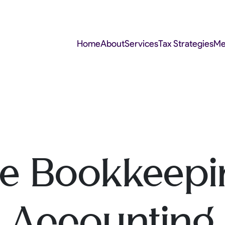
Home
About
Services
Tax Strategies
Me
ne Bookkeepi
Accounting