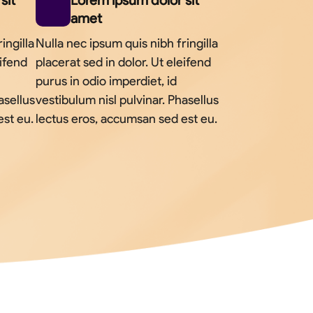
sit
Lorem ipsum dolor sit
amet
ingilla
Nulla nec ipsum quis nibh fringilla
eifend
placerat sed in dolor. Ut eleifend
purus in odio imperdiet, id
asellus
vestibulum nisl pulvinar. Phasellus
est eu.
lectus eros, accumsan sed est eu.