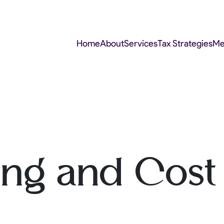
Home
About
Services
Tax Strategies
Me
ng and Cost