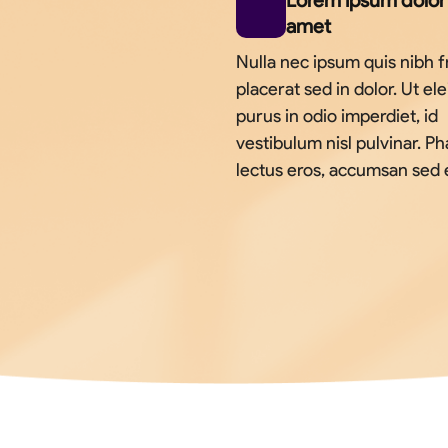
Lorem ipsum dolor 
amet
Nulla nec ipsum quis nibh fr
placerat sed in dolor. Ut el
purus in odio imperdiet, id
vestibulum nisl pulvinar. Ph
lectus eros, accumsan sed 