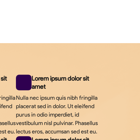
sit
Lorem ipsum dolor sit
amet
ingilla
Nulla nec ipsum quis nibh fringilla
eifend
placerat sed in dolor. Ut eleifend
purus in odio imperdiet, id
asellus
vestibulum nisl pulvinar. Phasellus
est eu.
lectus eros, accumsan sed est eu.