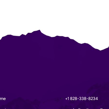
ome
+1 828-338-8234