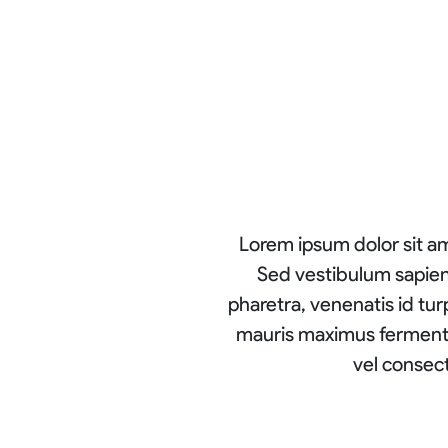
Lorem ipsum dolor sit ame
Sed vestibulum sapien 
pharetra, venenatis id turp
mauris maximus fermentu
vel consect